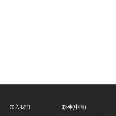
加入我们
彩神(中国)