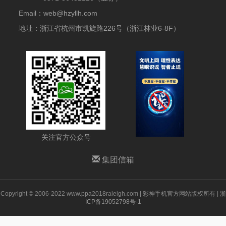
Email：web@hzyllh.com
地址：浙江省杭州市凯旋路226号（浙江林业6-8F）
关注官方公众号
集团信箱
Copyright © 2006-2022 www.ppa2018raleigh.com | 彩神手机官方网站版权所有 |
浙
ICP备19052798号-1