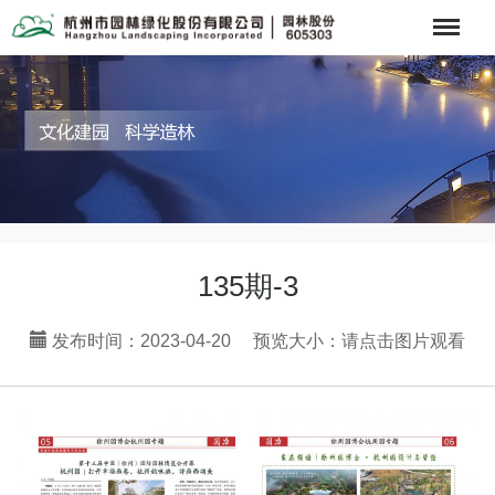
Menu
135期-3
发布时间：2023-04-20 预览大小：请点击图片观看