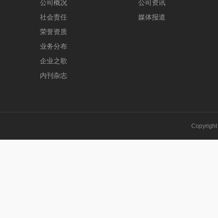
公司概况
公司资讯
社会责任
媒体报道
荣誉资质
业务分布
企业之歌
内刊杂志
Copyrig