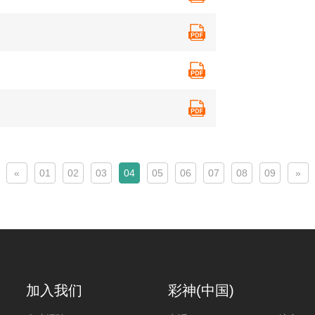
«
01
02
03
04
05
06
07
08
09
»
加入我们
彩神(中国)