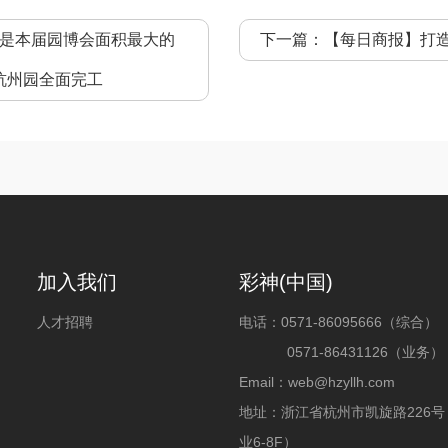
，是本届园博会面积最大的
下一篇：
【每日商报】打造
杭州园全面完工
加入我们
彩神(中国)
人才招聘
电话：
0571-86095666（综合）
0571-86431126（业务）
Email：web@hzyllh.com
地址：浙江省杭州市凯旋路226
业6-8F）