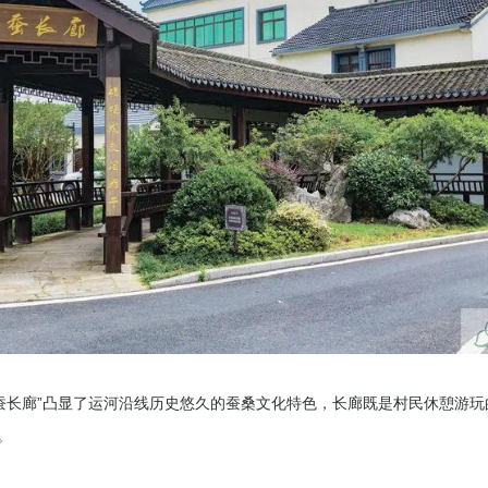
蚕长廊”凸显了运河沿线历史悠久的蚕桑文化特色，长廊既是村民休憩游
。