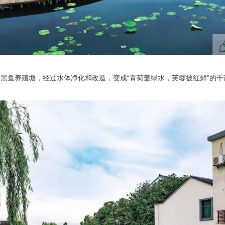
黑鱼养殖塘，经过水体净化和改造，变成“青荷盖绿水，芙蓉披红鲜”的千