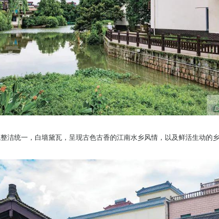
观整洁统一，白墙黛瓦，呈现古色古香的江南水乡风情，以及鲜活生动的