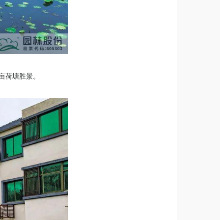
亩荷塘胜景。