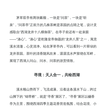
茅草双亭有两块匾额，一块是“问茶”，一块是“听
泉”，“问茶亭”正前方的几株茶树是茶园的点睛之笔，设计灵
感取自“西湖龙井十八棵御茶”。在亭子前还有一处泉眼
——“涤心”。“涤心”是乾隆皇帝御题的“龙井八景”之一，寓意
溪水清澈，心灵清净。站在茅草亭内，可以看到一片翠绿的
龙井茶园。茶叶的清香随风吹来，潺潺流水声萦绕在耳畔，
展现了西湖人问山、问水、问茶的游赏情致。
寻境：天人合一，共绘西湖
溪水顺山势而下，飞流成瀑。沿着这条溪水下山，跨过
山脚下的 “锦带桥”，就是“寻香”展区了。“寻香”展区以樾香
亭为主景，围绕西湖四季主题花香营造氛围，结合花境、小