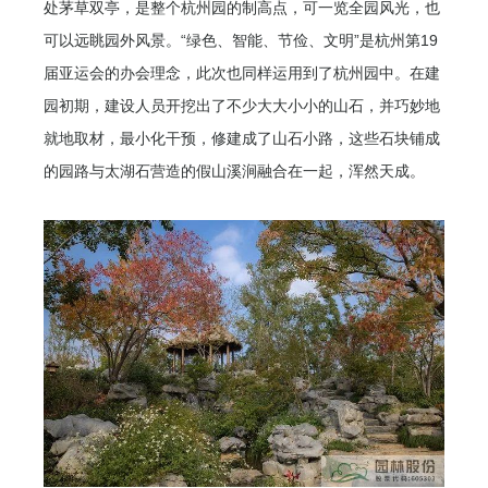
处茅草双亭，是整个杭州园的制高点，可一览全园风光，也
可以远眺园外风景。“绿色、智能、节俭、文明”是杭州第19
届亚运会的办会理念，此次也同样运用到了杭州园中。在建
园初期，建设人员开挖出了不少大大小小的山石，并巧妙地
就地取材，最小化干预，修建成了山石小路，这些石块铺成
的园路与太湖石营造的假山溪涧融合在一起，浑然天成。