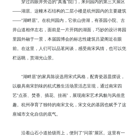
穿过四眼井旁边的“真逸”院门，来到园内的第三大展区
——湖居。这幢木石结构的二层小楼是杭州园内的主要建筑
——“湖畔居”。在杭州园内，它依山傍湖，有茶园小院、古
井山道相伴左右，面前是一片开阔的湖面，巧妙的设计将园
里园外融于一景，本届园博会的标志性建筑吕梁阁近在眼
前。在这里，人们可以品茗闲谈，感受南宋风情，也可以凭
栏远眺，赏湖光山景。
“湖畔居”的家具陈设选用宋式风格，配青瓷器皿摆设，
以极具南宋韵味的杭式雅生活场景活态呈现，通过南宋四
艺“点茶、焚香、插花、挂画”，展现南宋艺术风貌与风俗意
趣。杭州孕育了独特的南宋文化，宋文化的基因也赋予了这
座城市文化自信的底气。
沿着山石小道拾级而上，便到了“问茶”展区。这里有一