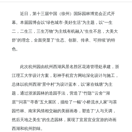
近日，第十三届中国（徐州）国际园林博览会正式开
幕。本届园博会以“绿色城市·美好生活”为主题，以“一生
二，二生三，三生万物”为主线有机融入“生生不息，大美大
舒”的理念，全面突显了“生态、创新、传承、可持续”的特
色。
此次杭州园由杭州西湖风景名胜区花港管理处承建，浙
江理工大学设计方案，彩神手机官方网站深化设计与施工，
总体以杭州西湖“景中村”为设计蓝本，以“家在钱塘”为主
题，通过浙派园林的造园手法，营造了“竹隐”“云舍”“湖
居”“问茶”“寻香”五大展区，描绘了一幅“小桥流水人家”与茶
园竹林、南宋风情相交融的美丽画卷，塑造了“人与天调，
然后天地之美生”的生态园林，展现了宜居宜业宜游的诗画
西湖和杭州韵味。