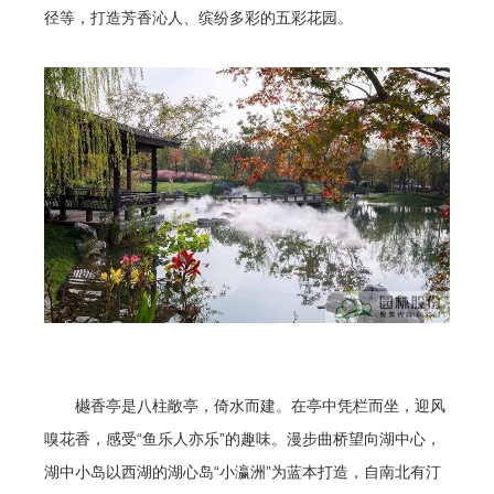
径等，打造芳香沁人、缤纷多彩的五彩花园。
樾香亭是八柱敞亭，倚水而建。在亭中凭栏而坐，迎风
嗅花香，感受“鱼乐人亦乐”的趣味。漫步曲桥望向湖中心，
湖中小岛以西湖的湖心岛“小瀛洲”为蓝本打造，自南北有汀