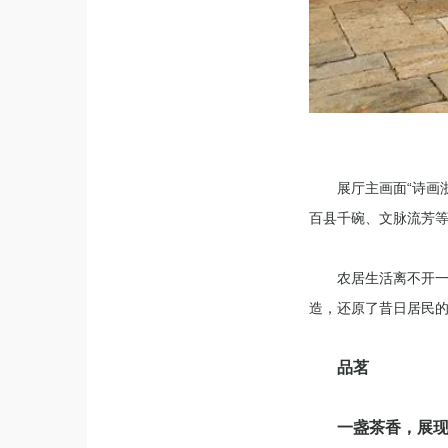
展厅主画面“诗画
百县千碗、文脉流芳
农居生活离不开一
造，还原了昔日居民
品茗
一盏茶香，展