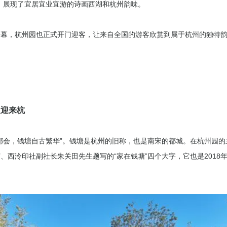
，展现了宜居宜业宜游的诗画西湖和杭州韵味。
开幕，杭州园也正式开门迎客，让来自全国的游客欣赏到属于杭州的独特
欢迎来杭
都会，钱塘自古繁华”。钱塘是杭州的旧称，也是南宋的都城。在杭州园
、西泠印社副社长朱关田先生题写的“家在钱塘”四个大字，它也是2018