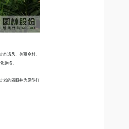
、古韵遗风、美丽乡村、
文化脉络。
为古老的四眼井为原型打