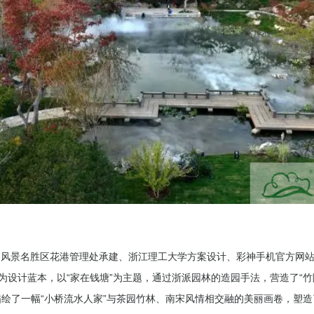
湖风景名胜区花港管理处承建、浙江理工大学方案设计、彩神手机官方网
为设计蓝本，以“家在钱塘”为主题，通过浙派园林的造园手法，营造了“竹隐”
，描绘了一幅“小桥流水人家”与茶园竹林、南宋风情相交融的美丽画卷，塑造