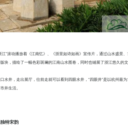
浙江”滚动播放着《江南忆》、《浙里如诗如画》宣传片，通过山水盛景
等版块，描绘了一幅色彩斑斓的江南山水图卷，同时也铺展了浙江悠久的
口水井，走出展厅，往前走就可以看到四眼水井，“四眼井”是以杭州最
的市井生活。
现独特宋韵