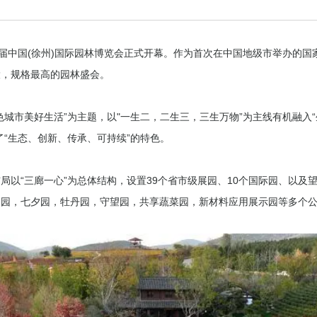
三届中国(徐州)国际园林博览会正式开幕。作为首次在中国地级市举办的
大，规格最高的园林盛会。
色城市美好生活”为主题，以"一生二，二生三，三生万物”为主线有机融入
了“生态、创新、传承、可持续”的特色。
局以“三廊一心”为总体结构，设置39个省市级展园、10个国际园、以及
合园，七夕园，牡丹园，守望园，共享蔬菜园，新材料应用展示园等多个