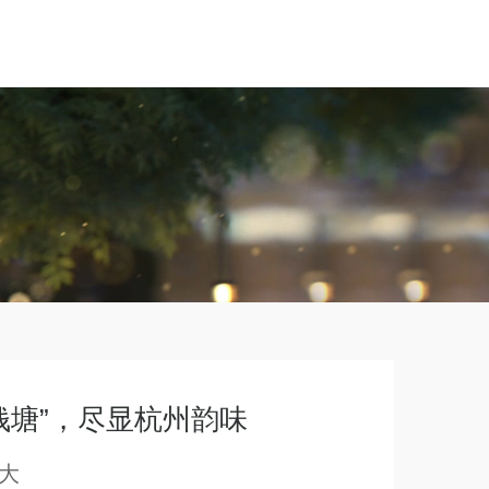
钱塘”，尽显杭州韵味
大