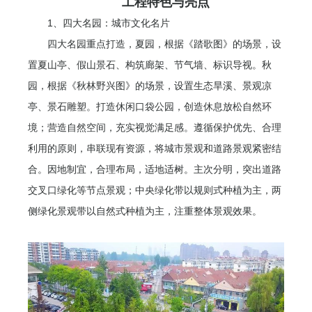
工程特色与亮点
1、四大名园：城市文化名片
四大名园重点打造，夏园，根据《踏歌图》的场景，设
置夏山亭、假山景石、构筑廊架、节气墙、标识导视。秋
园，根据《秋林野兴图》的场景，设置生态旱溪、景观凉
亭、景石雕塑。打造休闲口袋公园，创造休息放松自然环
境；营造自然空间，充实视觉满足感。遵循保护优先、合理
利用的原则，串联现有资源，将城市景观和道路景观紧密结
合。因地制宜，合理布局，适地适树。主次分明，突出道路
交叉口绿化等节点景观；中央绿化带以规则式种植为主，两
侧绿化景观带以自然式种植为主，注重整体景观效果。