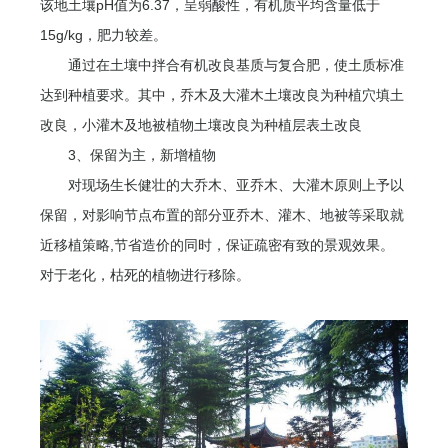
该地土壤pH值为6.37，呈弱酸性，有机质平均含量低于
15g/kg，肥力较差。
通过在土壤中拌合有机改良基质与复合肥，使土质标准
达到种植要求。其中，乔木及大灌木土壤改良为种植穴填土
改良，小灌木及地被植物土壤改良为种植层表土改良
3、保留为主，新增植物
对现场生长健壮的大乔木、亚乔木、大灌木原则上予以
保留，对影响节点布置的部分亚乔木、灌木、地被等采取就
近移植策略,节省造价的同时，保证疏密有致的景观效果。
对于老化，枯死的植物进行移除。