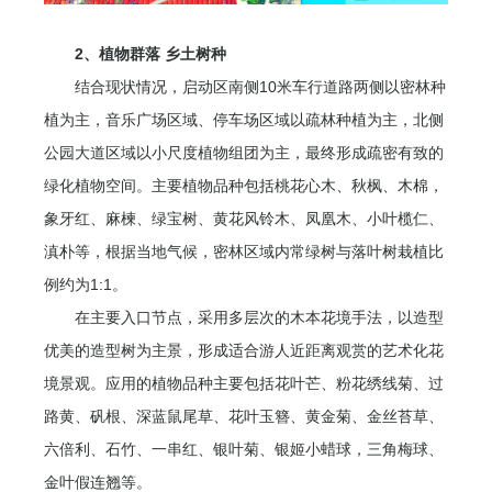
2、植物群落 乡土树种
结合现状情况，启动区南侧10米车行道路两侧以密林种
植为主，音乐广场区域、停车场区域以疏林种植为主，北侧
公园大道区域以小尺度植物组团为主，最终形成疏密有致的
绿化植物空间。主要植物品种包括桃花心木、秋枫、木棉，
象牙红、麻楝、绿宝树、黄花风铃木、凤凰木、小叶榄仁、
滇朴等，根据当地气候，密林区域内常绿树与落叶树栽植比
例约为1:1。
在主要入口节点，采用多层次的木本花境手法，以造型
优美的造型树为主景，形成适合游人近距离观赏的艺术化花
境景观。应用的植物品种主要包括花叶芒、粉花绣线菊、过
路黄、矾根、深蓝鼠尾草、花叶玉簪、黄金菊、金丝苔草、
六倍利、石竹、一串红、银叶菊、银姬小蜡球，三角梅球、
金叶假连翘等。