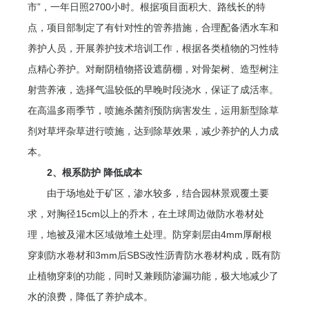
市”，一年日照2700小时。根据项目面积大、路线长的特
点，项目部制定了有针对性的管养措施，合理配备洒水车和
养护人员，开展养护技术培训工作，根据各类植物的习性特
点精心养护。对耐阴植物搭设遮荫棚，对骨架树、造型树注
射营养液，选择气温较低的早晚时段浇水，保证了成活率。
在高温多雨季节，喷施杀菌剂预防病害发生，运用新型除草
剂对草坪杂草进行喷施，达到除草效果，减少养护的人力成
本。
2、根系防护 降低成本
由于场地处于矿区，渗水较多，结合园林景观覆土要
求，对胸径15cm以上的乔木，在土球周边做防水卷材处
理，地被及灌木区域做堆土处理。防穿刺层由4mm厚耐根
穿刺防水卷材和3mm后SBS改性沥青防水卷材构成，既有防
止植物穿刺的功能，同时又兼顾防渗漏功能，极大地减少了
水的浪费，降低了养护成本。