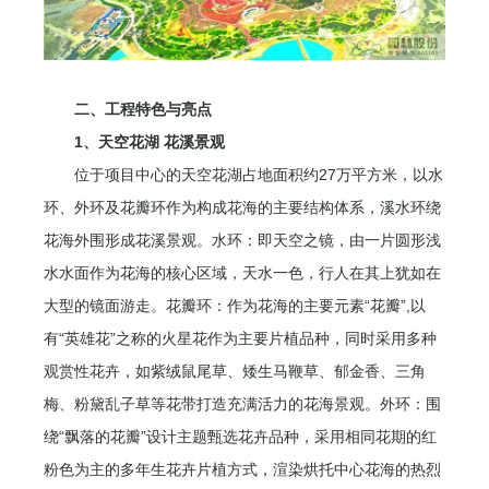
二、工程特色与亮点
1、天空花湖 花溪景观
位于项目中心的天空花湖占地面积约27万平方米，以水
环、外环及花瓣环作为构成花海的主要结构体系，溪水环绕
花海外围形成花溪景观。水环：即天空之镜，由一片圆形浅
水水面作为花海的核心区域，天水一色，行人在其上犹如在
大型的镜面游走。花瓣环：作为花海的主要元素“花瓣”,以
有“英雄花”之称的火星花作为主要片植品种，同时采用多种
观赏性花卉，如紫绒鼠尾草、矮生马鞭草、郁金香、三角
梅、粉黛乱子草等花带打造充满活力的花海景观。外环：围
绕“飘落的花瓣”设计主题甄选花卉品种，采用相同花期的红
粉色为主的多年生花卉片植方式，渲染烘托中心花海的热烈