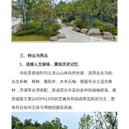
三、特点与亮点
1、连接人文脉络，重拾历史记忆
绿化景观做到与云龙山山体自然衔接，选用丛生乌桕、
丛生朴树、榉树、重阳木、木本石楠、紫薇等乡土适生树
种，乔灌草合理搭配，形成层次丰富的多样性植物群落。硬
质铺装主要以600X1200的芝麻灰和福鼎黑花岗岩为主，整
体符合徐州文脉与博物馆建筑风格。