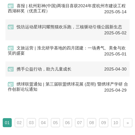
喜报 | 杭州彩神(中国)两项目喜获2024年度杭州市建设工程
西湖杯奖（优质工程）
2025-05-14
悦坊运动星球闪耀熊猫欢乐跑，三核驱动引领公园新生态
2025-05-02
文旅运营 | 淮北研学基地的四月团建：一场勇气、美食与欢
笑的盛宴
2025-05-01
携手公益行动，助力儿童成长
2025-04-30
绣球联盟通知 | 第三届联盟绣球花展 (昆明) 暨绣球产学研 合
作创新论坛通知
2025-04-29
01
02
03
04
05
06
07
08
09
10
»