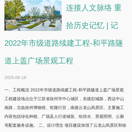
连接人文脉络 重
拾历史记忆 | 记
2022年市级道路续建工程-和平路隧
道上盖广场景观工程
2025-06-18
一、工程概况 2022年市级道路续建工程-和平路隧道上盖广场景观
工程建设地点位于江苏省徐州市中心城区，东接彭城路，西达中山
南路，北临徐州博物馆、乾隆行宫，南接云龙山风景区。主要施工
内容包括绿化种植、广场及人行道铺装、给排水、景观照明、公厕
等配套服务设施。 二、设计理念 项目建设加强了云龙山风景区和徐