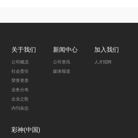
关于我们
新闻中心
加入我们
公司概况
公司资讯
人才招聘
社会责任
媒体报道
荣誉资质
业务分布
企业之歌
内刊杂志
彩神(中国)