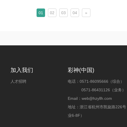
01
02
03
04
»
加入我们
彩神(中国)
人才招聘
电话：
0571-86095666（综合）
0571-86431126（业务）
Email：web@hzyllh.com
地址：浙江省杭州市凯旋路226
业6-8F）